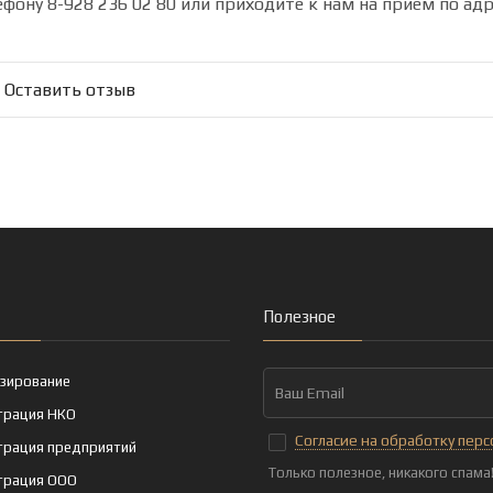
ефону 8-928 236 02 80 или приходите к нам на прием по адре
Оставить отзыв
Полезное
зирование
трация НКО
Согласие на обработку пер
трация предприятий
Только полезное, никакого спама
трация ООО