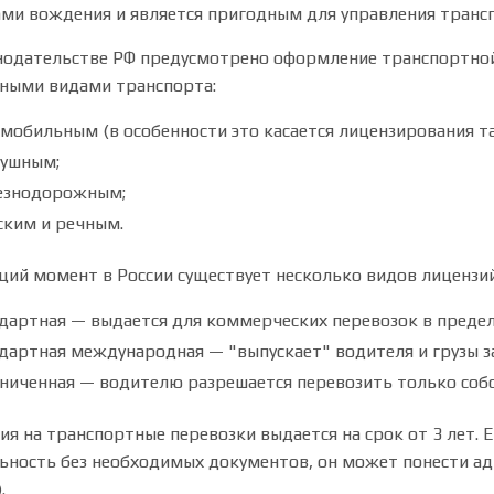
ми вождения и является пригодным для управления транс
нодательстве РФ предусмотрено оформление транспортной 
ными видами транспорта:
мобильным (в особенности это касается лицензирования та
душным;
езнодорожным;
ким и речным.
щий момент в России существует несколько видов лицензий
дартная — выдается для коммерческих перевозок в преде
дартная международная — "выпускает" водителя и грузы з
ниченная — водителю разрешается перевозить только собс
ия на транспортные перевозки выдается на срок от 3 лет.
ьность без необходимых документов, он может понести ад
.