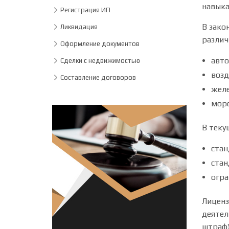
навыка
Регистрация ИП
В зако
Ликвидация
различ
Оформление документов
авто
Сделки с недвижимостью
воз
Составление договоров
жел
морс
В теку
стан
стан
огра
Лиценз
деятел
штраф)