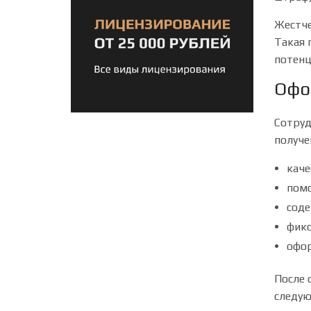
Жестче
Такая 
потенц
Офо
Сотруд
получе
каче
помо
соде
фикс
офор
После 
следую